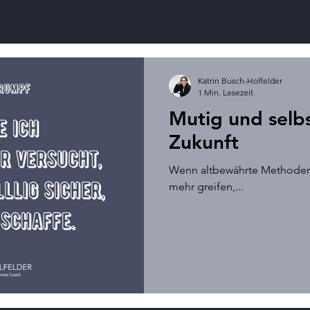
Katrin Busch-Holfelder
1 Min. Lesezeit
Mutig und selbs
Zukunft
Wenn altbewährte Methoden 
mehr greifen,...